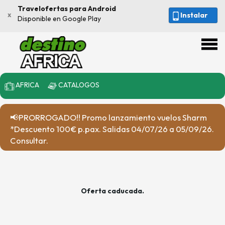
Travelofertas para Android
x
Instalar
Disponible en Google Play
AFRICA
CATALOGOS
📢PRORROGADO!! Promo lanzamiento vuelos Sharm
*Descuento 100€ p.pax. Salidas 04/07/26 a 05/09/26.
Consultar.
Oferta caducada.