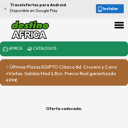
Travelofertas para Android
x
Instalar
Disponible en Google Play
AFRICA
CATALOGOS
✨Últimas Plazas EGIPTO Clásico 8d. Crucero y Cairo
+Visitas. Salidas Mad & Bcn. Precio final garantizado
499€
Oferta caducada.