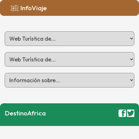
InfoViaje
DestinoAfrica